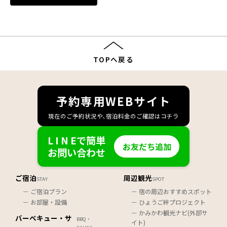
TOPへ戻る
予約専用WEBサイト
現在のご予約状況や､宿泊料金のご確認はコチラ
L I N Eで簡単
お友だち追加
お問い合わせ
ご宿泊
周辺観光
STAY
SPOT
ご宿泊プラン
宿の周辺おすすめスポット
お部屋・設備
ひょうご絆プロジェクト
かみかわ観光ナビ(外部サ
バーベキュー・サ
BBQ・
イト)